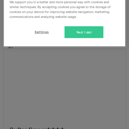
We support you in a better and more personal way with cookies and
Amélioration de la chambre
similar techniques. By accepting cookies you agree to the storage of
Bar sur le toit
cookies on your device for improving website navigation, marketing
communications and analyzing website usage.
695
-47%
Découvrir
369
À partir de
Settings
Yes! I do!