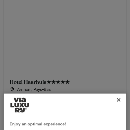
Hotel Haarhuis
★★★★★
Arnhem, Pays-Bas
Séjour dans un hôtel de luxe 5 étoiles avec le plus beau
toit-terrasse d'Arnhem
Formule
2 nuits pour 2 personnes comprenant:
Petit déjeuner quotidien
Enjoy an optimal experience!
Dîner gastronomique