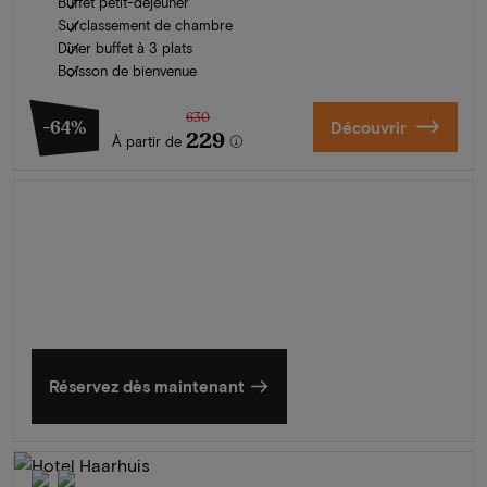
Buffet petit-déjeuner
Surclassement de chambre
Dîner buffet à 3 plats
Boisson de bienvenue
630
-64%
Découvrir
229
À partir de
L'été en Zélande
Découvrez nos plus beaux hôtels
Réservez dès maintenant