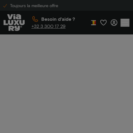
Toujours la meilleure offre
Besoin d'aide ?
+32 3 300 17 29
Accueil
Réduction sur les hôtels de luxe
Réduction sur les
hôtels de luxe