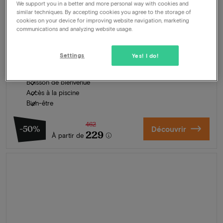
We support you in a better and more personal way with cookies and
Carlton Beach
★★★★
similar techniques. By accepting cookies you agree to the storage of
cookies on your device for improving website navigation, marketing
Scheveningen, Pays-Bas
communications and analyzing website usage.
Vivez l’expérience ultime du bord de mer à Scheveningen
Formule
Settings
2 nuits pour 2 personnes comprenant:
Yes! I do!
Buffet petit-déjeuner
Boisson de bienvenue
Accès à la piscine
Bien-être
462
-50%
Découvrir
229
À partir de
L'été en Zélande
Découvrez nos plus beaux hôtels