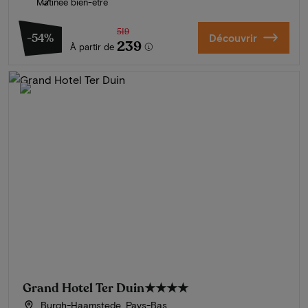
Matinée bien-être
519
-54%
Découvrir
239
À partir de
Grand Hotel Ter Duin
★★★★
Burgh-Haamstede, Pays-Bas