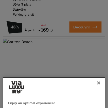
Dîner 3 plats
Bien-être
Parking gratuit
324
-48%
Découvrir
169
À partir de
Enjoy an optimal experience!