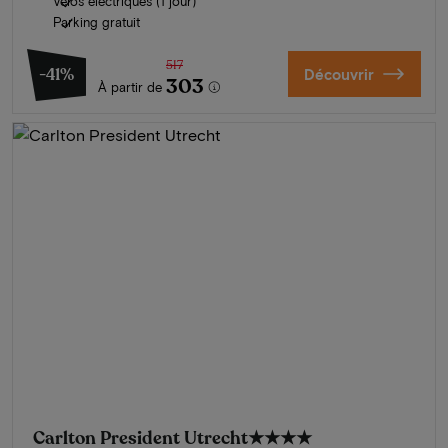
Vélos électriques (1 jour)
Parking gratuit
517
-41%
Découvrir
303
À partir de
Carlton President Utrecht
★★★★