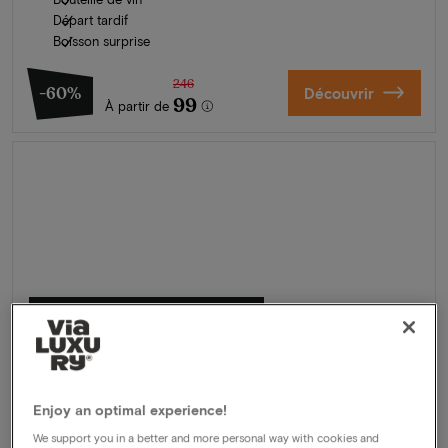
Départ tardif
Boisson surprise
246
-60%
Découvrir
99
À partir de
L'été en Zélande
Découvrez nos plus beaux hôtels
Réservez dès maintenant
Enjoy an optimal experience!
We support you in a better and more personal way with cookies and