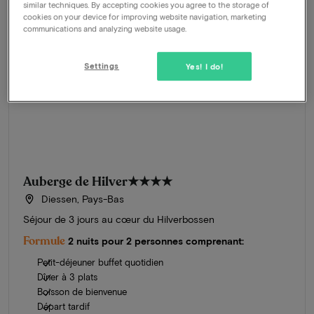
similar techniques. By accepting cookies you agree to the storage of
cookies on your device for improving website navigation, marketing
communications and analyzing website usage.
Settings
Yes! I do!
Auberge de Hilver
★★★★
Diessen, Pays-Bas
Séjour de 3 jours au cœur du Hilverbossen
Formule
2 nuits pour 2 personnes comprenant:
Petit-déjeuner buffet quotidien
Dîner à 3 plats
Boisson de bienvenue
Départ tardif