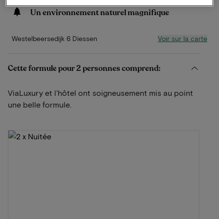
Départ tardif
Un environnement naturel magnifique
Voir sur la carte
Westelbeersedijk 6 Diessen
Cette formule pour 2 personnes comprend:
ViaLuxury et l'hôtel ont soigneusement mis au point
une belle formule.