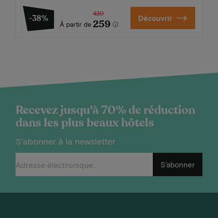
420
-38%
Découvrir
259
À partir de
Recevez jusqu'à 70% de réduction
dans les plus beaux hôtels
S'abonner à la newsletter
S'abonner