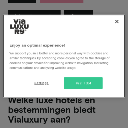
Information security
General
In deze categorie vind je antwoorden op vragen
waarvan wij denken dat je die kan hebben over
Enjoy an optimal experience!
Vialuxury.
We support you in a better and more personal way with cookies and
similar techniques. By accepting cookies you agree to the storage of
cookies on your device for improving website navigation, marketing
communications and analyzing website usage.
Settings
Yes! I do!
Welke luxe hotels en
bestemmingen biedt
Vialuxury aan?