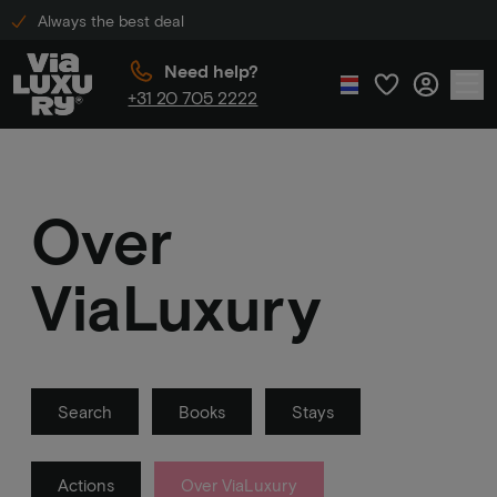
Always the best deal
Need help?
+31 20 705 2222
Over
ViaLuxury
Search
Books
Stays
Actions
Over ViaLuxury