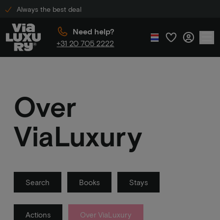
Always the best deal
Need help?
+31 20 705 2222
Over
ViaLuxury
Search
Books
Stays
Actions
Over ViaLuxury