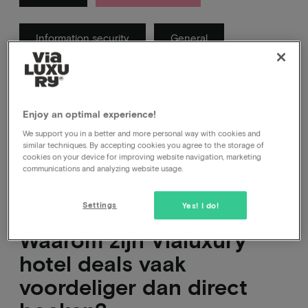
Information security
General
In deze categorie vind je antwoorden op vragen
waarvan wij denken dat je die kan hebben over
Enjoy an optimal experience!
Vialuxury.
We support you in a better and more personal way with cookies and
similar techniques. By accepting cookies you agree to the storage of
cookies on your device for improving website navigation, marketing
communications and analyzing website usage.
Settings
Yes! I do!
Waarom zijn Vialuxury
hotel deals vaak
voordeliger dan direct