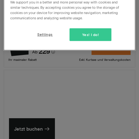
Angebot
2 Nächte für 2 Personen inklusive:
We support you in a better and more personal way with cookies and
similar techniques. By accepting cookies you agree to the storage of
Frühstücksbuffet
cookies on your device for improving website navigation, marketing
communications and analyzing website usage.
Begrüßungsgetränk
Nutzung des Schwimmbades
Wellness
Settings
Yes! I do!
462
-50%
Ansehen
229
Ab
Ihr maximaler Rabatt
Exkl. Kurtaxe und Verwaltungskosten
Sommer in Zeeland
Entdecken Sie unsere schönsten Hotels
Jetzt buchen