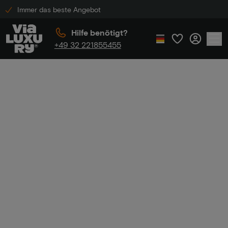
Immer das beste Angebot
Hilfe benötigt?
+49 32 221855455
Home
Hotel-Promo-Code
Hotel-Promo-
Code