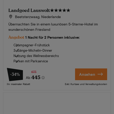
Landgoed Lauswolt
★★★★★
Beetsterzwaag, Niederlande
Übernachten Sie in einem luxuriösen 5-Sterne-Hotel im
wunderschönen Friesland
Angebot
1 Nacht für 2 Personen inklusive:
Champagner-Frühstück
3-Gänge-Michelin-Dinner
Nutzung des Wellnessbereichs
Parken mit Parkservice
673
-34%
Ansehen
445
Ab
Ihr maximaler Rabatt
Exkl. Kurtaxe und Verwaltungskosten
Sommer in Zeeland
Entdecken Sie unsere schönsten Hotels