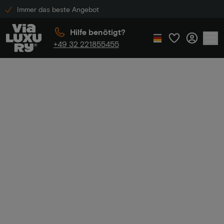
Immer das beste Angebot
Hilfe benötigt?
+49 32 221855455
Home
Luxushotels in Friesland
Luxushotels in
Friesland