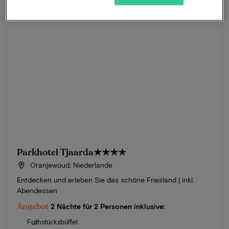
Parkhotel Tjaarda
★★★★
Oranjewoud, Niederlande
Entdecken und erleben Sie das schöne Friesland | inkl.
Abendessen
Angebot
2 Nächte für 2 Personen inklusive:
Frühstücksbüffet