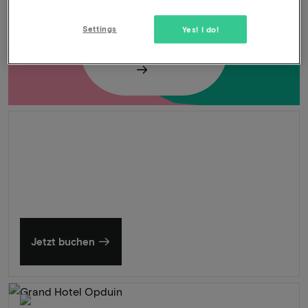
-33%
FREISCHALTEN
Settings
Yes! I do!
Sommer in Zeeland
Entdecken Sie unsere schönsten Hotels
Jetzt buchen