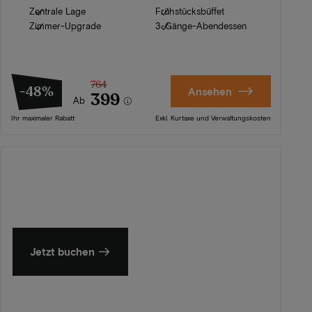
Zentrale Lage
Frühstücksbüffet
Zimmer-Upgrade
3-Gänge-Abendessen
764
-48%
Ansehen
399
Ab
Ihr maximaler Rabatt
Exkl. Kurtaxe und Verwaltungskosten
Sommer in Zeeland
Entdecken Sie unsere schönsten Hotels
Jetzt buchen