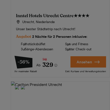
Inntel Hotels Utrecht Centre
★★★★
Utrecht, Niederlande
Unser bester Städtetrip nach Utrecht!
Angebot
2 Nächte für 2 Personen inklusive:
Frühstücksbüffet
Spa und Fitness
3-Gänge-Abendessen
Später Check-out
741
-56%
Ansehen
329
Ab
Ihr maximaler Rabatt
Exkl. Kurtaxe und Verwaltungskosten