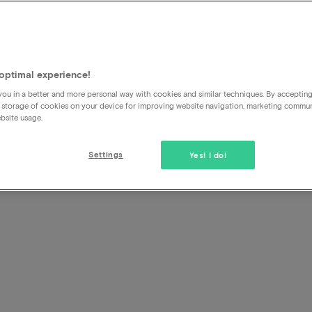
hotel-
t
optimal experience!
ou in a better and more personal way with cookies and similar techniques. By acceptin
 storage of cookies on your device for improving website navigation, marketing commu
bsite usage.
Settings
Yes! I do!