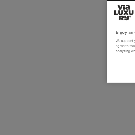
Luxus
Rabat
Enjoy an 
We support y
agree to the
analyzing we