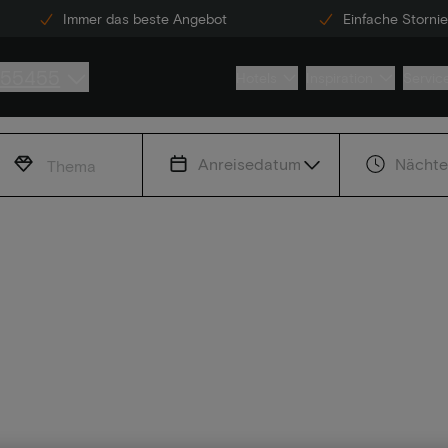
Immer das beste Angebot
Einfache Storni
855455
Hotels
Inspiration
Servic
Anreisedatum
Nächte
Thema