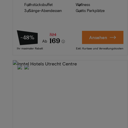
Frühstücksbuffet
Wellness
3-Gänge-Abendessen
Gratis Parkplätze
324
-48%
Ansehen
169
Ab
Ihr maximaler Rabatt
Exkl. Kurtaxe und Verwaltungskosten