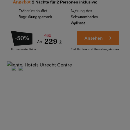
Angebot
2 Nächte für 2 Personen inklusive:
Frühstücksbuffet
Nutzung des
Begrüßungsgetränk
Schwimmbades
Wellness
462
-50%
Ansehen
229
Ab
Ihr maximaler Rabatt
Exkl. Kurtaxe und Verwaltungskosten