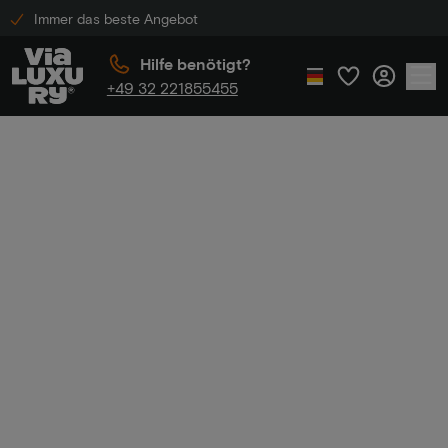
Immer das beste Angebot
Hilfe benötigt?
+49 32 221855455
Home
Luxushotel-Rabatt
Luxushotel-
Rabatt