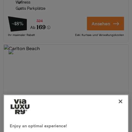
Wellness
Gratis Parkplätze
324
-48%
Ansehen
169
Ab
Ihr maximaler Rabatt
Exkl. Kurtaxe und Verwaltungskosten
Enjoy an optimal experience!