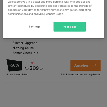
We support you in a better and more personal way with cookies and
similar techniques. By accepting cookies you agree to the storage of
The Dominican
★★★★
cookies on your device for improving website navigation, marketing
communications and analyzing website usage.
Brussel, Belgien
Schönes Boutique-Hotel im ehemaligen Kloster
Settings
Yes! I do!
Angebot
2 Nächte für 2 Personen inklusive:
Frühstücksbüffet
Zimmer-Upgrade
Nutzung Sauna
Später Check-out
695
-56%
Ansehen
309
Ab
Ihr maximaler Rabatt
Exkl. Kurtaxe und Verwaltungskosten
Sommer in Zeeland
Entdecken Sie unsere schönsten Hotels