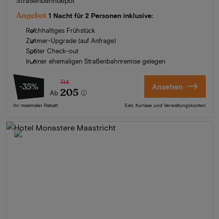
Straßenbahndepot
Angebot
1 Nacht für 2 Personen inklusive:
Reichhaltiges Frühstück
Zimmer-Upgrade (auf Anfrage)
Später Check-out
In einer ehemaligen Straßenbahnremise gelegen
314
-35%
Ansehen
205
Ab
Ihr maximaler Rabatt
Exkl. Kurtaxe und Verwaltungskosten