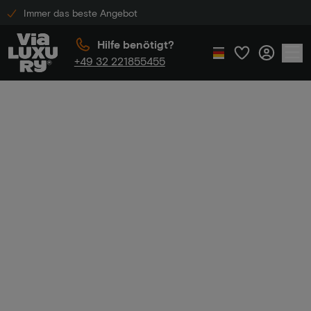
Immer das beste Angebot
Hilfe benötigt?
+49 32 221855455
Home
Luxus-Boutique-Hotels
Luxus-Boutique-
Hotels