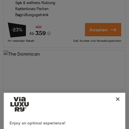
Spa & wellness Nutzung
Kostenloses Parken
Begrüßungsgetränk
469
-23%
Ansehen
359
Ab
Ihr maximaler Rabatt
Exkl. Kurtaxe und Verwaltungskosten
Enjoy an optimal experience!