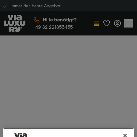
Immer das beste Angebot
Hilfe benötigt?
+49 32 221855455
Home
Andre Rieu Vrijthofconcert
terrasarrangementen
Andre Rieu
Vrijthofconcert
terrasarrangeme