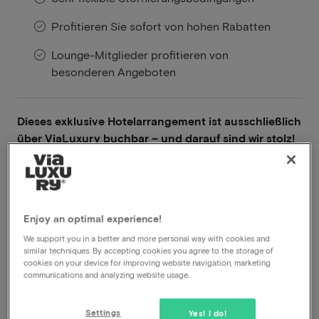
Profitieren Sie sofort von hohen Rabatten
Lounge-Mitglieder profitieren von
besonderen Angeboten
Dieses exklusive Hotelarrangement ist ausschließlich
über ViaLuxury buchbar – und darauf sind wir stolz!
Weiterlesen
Wellness
Inklusive Frühstück
Enjoy an optimal experience!
Inklusive Abendessen
We support you in a better and more personal way with cookies and
similar techniques. By accepting cookies you agree to the storage of
In der Nähe von Maastricht
cookies on your device for improving website navigation, marketing
communications and analyzing website usage.
Anzeigen auf der Karte
Kasteellaan 1 Eijsden
Settings
Yes! I do!