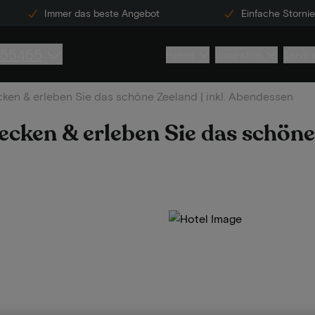
Immer das beste Angebot
Einfache Storni
855455
Hotels
Inspiration
Servic
ken & erleben Sie das schöne Zeeland | inkl. Abendessen
cken & erleben Sie das schöne 