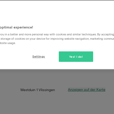
optimal experience!
ou in a better and more personal way with cookies and similar techniques. By acceptin
 storage of cookies on your device for improving website navigation, marketing commu
bsite usage.
Settings
Yes! I do!
Anzeigen auf der Karte
Westduin 1 Vlissingen