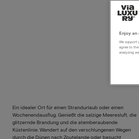
Enjoy an 
We support y
agree to the
analyzing we
Ein idealer Ort für einen Strandurlaub oder einen
Wochenendausflug. Genießt die salzige Meeresluft, die
glitzernde Brandung und die atemberaubende
Küstenlinie. Wandert auf den verschlungenen Wegen
durch die Dünen nach Zoutelande oder besucht