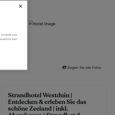
g cookies you
nications and
Zeigen Sie alle Fotos
Strandhotel Westduin |
Entdecken & erleben Sie das
schöne Zeeland | inkl.