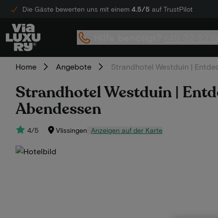
Die Gäste bewerten uns mit einem
4.5/5
auf TrustPilot
Hilfe benötigt?
+49 32 221
Home
Angebote
Strandhotel Westduin | Entdec
Strandhotel Westduin | Entde
Abendessen
4/5
Vlissingen
Anzeigen auf der Karte