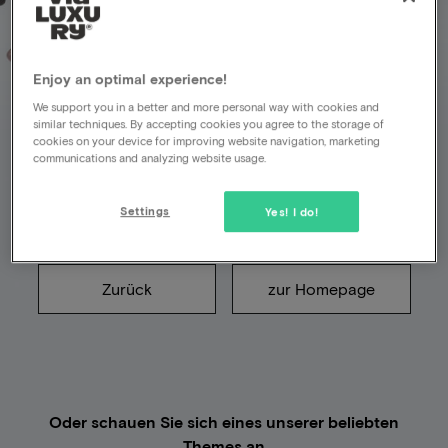
Enjoy an optimal experience!
Leider ist etwas schief
We support you in a better and more personal way with cookies and
similar techniques. By accepting cookies you agree to the storage of
gelaufen
cookies on your device for improving website navigation, marketing
communications and analyzing website usage.
Die Seite, nach der Sie gesucht haben, existiert
Settings
Yes! I do!
nicht (mehr)
Zurück
zur Homepage
Oder schauen Sie sich eines unserer beliebten
Themes an