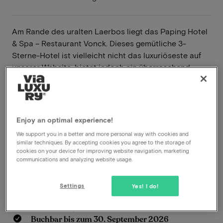
Am Rande des uralten Laerbos liegt das Paping Hotel
& Spa – Restaurant Vonck. Dieses gemütliche 3-
Sterne-Hotel ist vielleicht nicht das luxuriöseste auf
unserer Website, bietet jedoch ein überraschend
umfassendes Angebot zu einem fairen Preis. Die Lage
ist ideal: direkt am Bahnhof und nur wenige
Gehminuten vom lebendigen Stadtzentrum Ommen
entfernt.
Enjoy an optimal experience!
Weiterlesen
We support you in a better and more personal way with cookies and
similar techniques. By accepting cookies you agree to the storage of
cookies on your device for improving website navigation, marketing
Inklusive Buchungskosten
communications and analyzing website usage.
Inklusive Frühstück
Inklusive Abendessen
Settings
Yes! I do!
Schwimmbad vorhanden
Gratis Parkplätze
Buchbar bis zum 30. September 2026