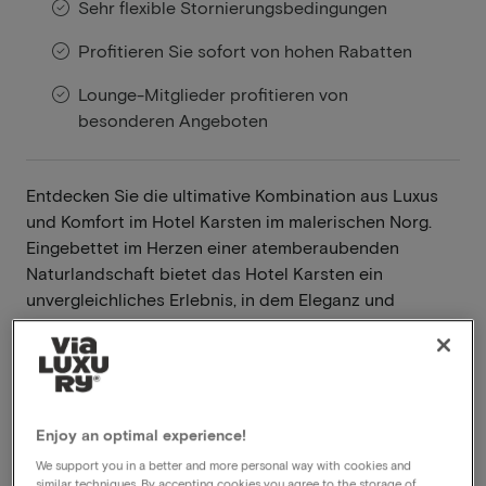
Sehr flexible Stornierungsbedingungen
Profitieren Sie sofort von hohen Rabatten
Lounge-Mitglieder profitieren von
besonderen Angeboten
Entdecken Sie die ultimative Kombination aus Luxus
und Komfort im Hotel Karsten im malerischen Norg.
Eingebettet im Herzen einer atemberaubenden
Naturlandschaft bietet das Hotel Karsten ein
unvergleichliches Erlebnis, in dem Eleganz und
Gelassenheit zusammenkommen.
Weiterlesen
Einzigartige Vier-Jahreszeiten-Terrasse
Enjoy an optimal experience!
Waldreiche Umgebung
We support you in a better and more personal way with cookies and
Perfekt zum Radfahren und Wandern
similar techniques. By accepting cookies you agree to the storage of