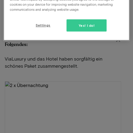
Historischer Ort
cookies on your device for improving website navigation, marketing
communications and analyzing website usage.
Anzeigen auf der Karte
Brink 6 Norg
Settings
Yes! I do!
Dieses Paket für 2 Personen beinhaltet
Folgendes:
ViaLuxury und das Hotel haben sorgfältig ein
schönes Paket zusammengestellt.