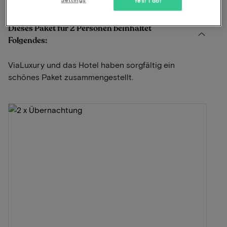
Yes! I do!
Dieses Paket für 2 Personen beinhaltet
Folgendes:
ViaLuxury und das Hotel haben sorgfältig ein
schönes Paket zusammengestellt.