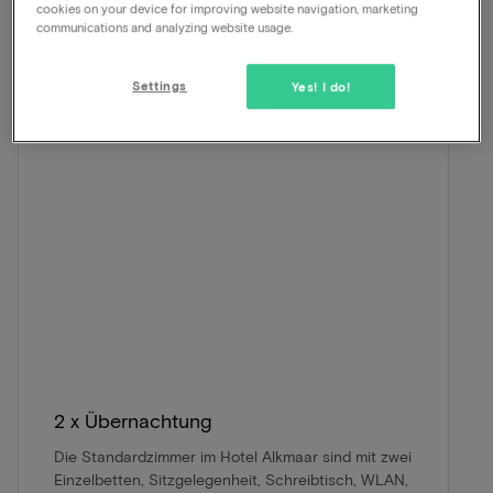
cookies on your device for improving website navigation, marketing
ViaLuxury und das Hotel haben sorgfältig ein
communications and analyzing website usage.
schönes Paket zusammengestellt.
Settings
Yes! I do!
2 x Übernachtung
Die Standardzimmer im Hotel Alkmaar sind mit zwei
Einzelbetten, Sitzgelegenheit, Schreibtisch, WLAN,