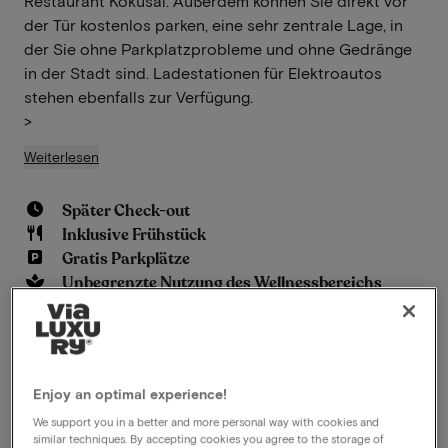
Restaurant Kokusai. Außerdem können Sie direkt vor
der Tür kostenlos parken, eine sehr zentrale Lage, in
der Sie ohne Parkplatzprobleme und ohne Gedränge
in der Stadt sind. Ladestationen für Elektroautos
stehen ebenfalls zur Verfügung.
>
Weiterlesen
Später Check-out
Inklusive Frühstück
Gratis Parkplätze
Unbegrenzte Nutzung des Wellnessbereichs
Anzeigen auf der Karte
Arcadialaan 6 Alkmaar
Dieses Paket für 2 Personen beinhaltet
Enjoy an optimal experience!
Folgendes:
We support you in a better and more personal way with cookies and
similar techniques. By accepting cookies you agree to the storage of