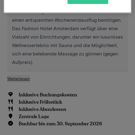
Vondelparks und der bezaubernden Altstadt.
Dieses trendige Hotel bietet alles, was Sie für
einen entspannten Wochenendausflug benötigen.
Das Fashion Hotel Amsterdam verfügt über eine
Vielzahl von Einrichtungen, darunter ein luxuriöses
Wellnesserlebnis mit Sauna und die Möglichkeit,
sich eine belebende Massage zu gönnen (gegen
Aufpreis).
Weiterlesen
Inklusive Buchungskosten
Inklusive Frühstück
Inklusive Abendessen
Zentrale Lage
Buchbar bis zum 30. September 2026