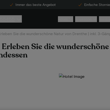
Immer das beste Angebot
Einfache Storni
855455
Hotels
Inspiration
Servic
 Erleben Sie die wunderschöne Natur von Drenthe | inkl. 3-G
| Erleben Sie die wunderschöne
endessen