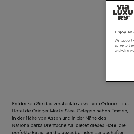
Enjoy an 
We support y
agree to the
analyzing we
Entdecken Sie das versteckte Juwel von Odoorn, das
Hotel de Oringer Marke Stee. Gelegen neben Emmen,
in der Nähe von Assen und in der Nähe des
Nationalparks Drentsche Aa, bietet dieses Hotel die
perfekte Basis, um die bezaubernden Landschaften