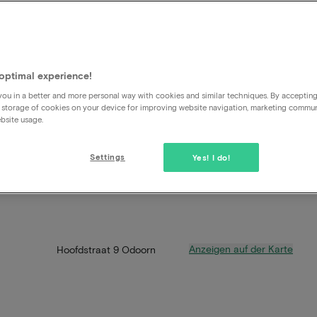
optimal experience!
ou in a better and more personal way with cookies and similar techniques. By acceptin
 storage of cookies on your device for improving website navigation, marketing commu
bsite usage.
Settings
Yes! I do!
Anzeigen auf der Karte
Hoofdstraat 9 Odoorn