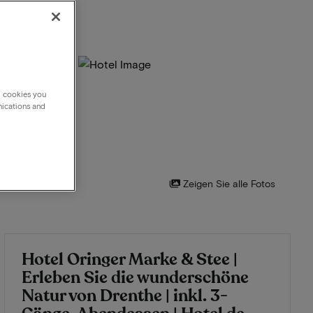
g cookies you
nications and
Zeigen Sie alle Fotos
Hotel Oringer Marke & Stee |
Erleben Sie die wunderschöne
Natur von Drenthe | inkl. 3-