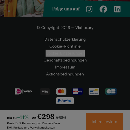
Folge uns auf
© Copyright 2026 — ViaLuxury
Datenschutzerklärung
Cookie-Richtlinie
Cookie-Einstellungen
Geschäftsbedingungen
Impressum
Aktionsbedingungen
€298
-44%
€530
Bis zu
Ab
Ich reserviere
Preis für 2 Personen, pro Zimmer/Suite
Exkl. Kurtaxe und Verwaltungskosten