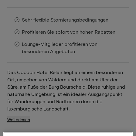
Sehr flexible Stornierungsbedingungen
Profitieren Sie sofort von hohen Rabatten
Lounge-Mitglieder profitieren von
besonderen Angeboten
Das Cocoon Hotel Belair liegt an einem besonderen
Ort, umgeben von Wäldern und direkt am Ufer der
Sûre, am Fuße der Burg Bourscheid. Diese ruhige und
naturnahe Umgebung ist ein idealer Ausgangspunkt
für Wanderungen und Radtouren durch die
luxemburgische Landschaft.
Weiterlesen