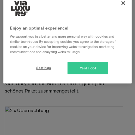
Inklusive Frühstück
King-Size-Bett
À-la-carte-Restaurant
Unbegrenzte Nutzung des Wellnessbereichs
Enjoy an optimal experience!
We support you in a better and more personal way with cookies and
Rue Buurschter-Plage Bourscheid-
Anzeigen auf der
similar techniques. By accepting cookies you agree to the storage of
Karte
Plage
cookies on your device for improving website navigation, marketing
communications and analyzing website usage.
Dieses Paket für 2 Personen beinhaltet
Folgendes:
Settings
Yes! I do!
ViaLuxury und das Hotel haben sorgfältig ein
schönes Paket zusammengestellt.