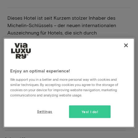
Dieses Hotel ist seit Kurzem stolzer Inhaber des
Michelin-Schlüssels – der neuen internationalen
Auszeichnung für Hotels, die sich durch
herausragende Gastfreundschaft, Service und
Erlebnis auszeichnen, vergleichbar mit den Michelin-
Sternen für Restaurants.
Weiterlesen
Enjoy an optimal experience!
We support you in a better and more personal way with cookies and
Luxus-Spa und Wellness
similar techniques. By accepting cookies you agree to the storage of
Wunderschöne Lage in den Ardennen
cookies on your device for improving website navigation, marketing
communications and analyzing website usage.
Schloss mit modernen Annehmlichkeiten
Sternerestaurant vorhanden
Settings
Yes! I do!
Anzeigen auf der Karte
Rue de Montainpré 27-29 Rochefort