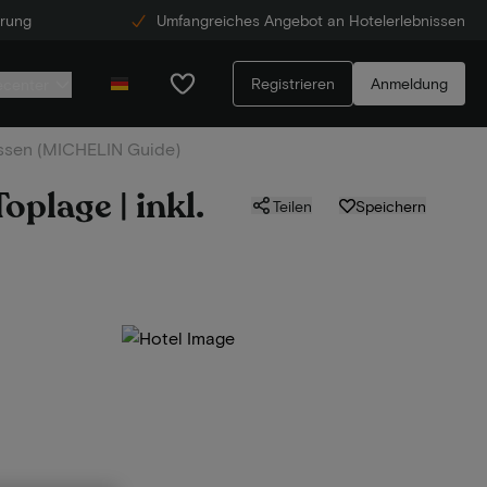
erung
Umfangreiches Angebot an Hotelerlebnissen
Registrieren
Anmeldung
ecenter
essen (MICHELIN Guide)
oplage | inkl.
Teilen
Speichern