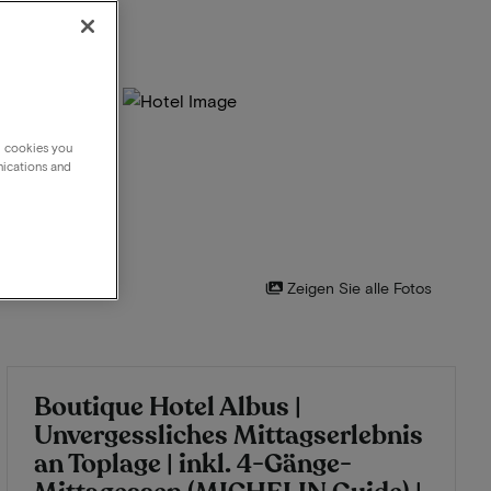
g cookies you
nications and
Zeigen Sie alle Fotos
Boutique Hotel Albus |
Unvergessliches Mittagserlebnis
an Toplage | inkl. 4-Gänge-