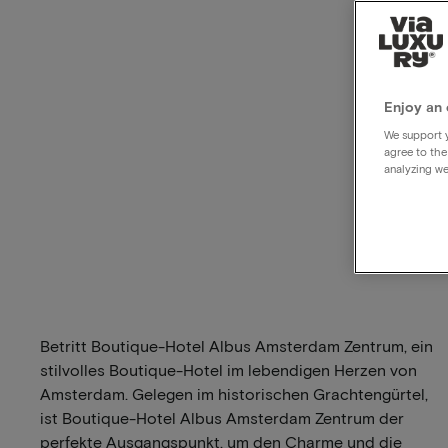
Enjoy an 
We support y
agree to the
analyzing we
Betritt Boutique-Hotel Albus Amsterdam Zentrum, ein
stilvolles Boutique-Hotel im lebendigen Herzen von
Amsterdam. Gelegen im historischen Grachtengürtel,
ist Boutique-Hotel Albus Amsterdam Zentrum der
perfekte Ausgangspunkt, um den Charme und die