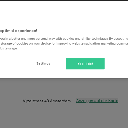
optimal experience!
ou in a better and more personal way with cookies and similar techniques. By acceptin
 storage of cookies on your device for improving website navigation, marketing commu
bsite usage.
Settings
Yes! I do!
Anzeigen auf der Karte
Vijzelstraat 49 Amsterdam