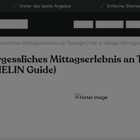
Immer das beste Angebot
Einfache Storni
855455
Hotels
Inspiration
Servic
essliches Mittagserlebnis an Toplage | inkl. 4-Gänge-Mittag
gessliches Mittagserlebnis an T
ELIN Guide)