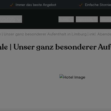
Immer das beste Angebot
Einfache Storni
855455
Hotels
Inspiration
Servic
| Unser ganz besonderer Aufenthalt in Limburg | inkl. Abend
e | Unser ganz besonderer Auf