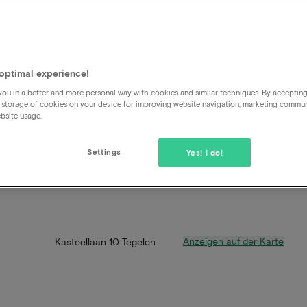
optimal experience!
ou in a better and more personal way with cookies and similar techniques. By acceptin
 storage of cookies on your device for improving website navigation, marketing commu
bsite usage.
Settings
Yes! I do!
Anzeigen auf der Karte
Kasteellaan 10 Tegelen