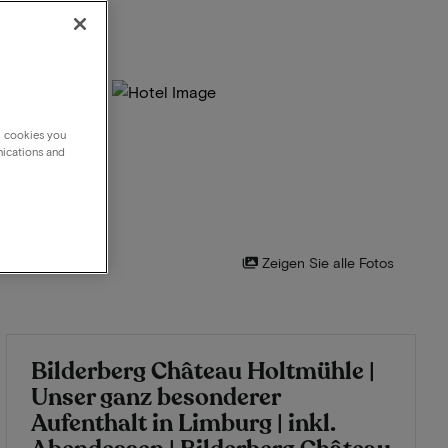
g cookies you
nications and
Zeigen Sie alle Fotos
Bilderberg Château Holtmühle |
Unser ganz besonderer
Aufenthalt in Limburg | inkl.