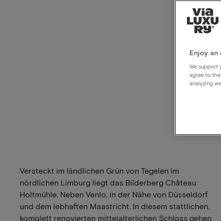
Enjoy an 
We support y
agree to the
analyzing we
Versteckt im ländlichen Grün von Tegelen im
nördlichen Limburg liegt das Bilderberg Château
Holtmühle. Neben Venlo, in der Nähe von Düsseldorf
und dem lebhaften Maastricht. In diesem stattlichen,
komplett renovierten mittelalterlichen Schloss gehen