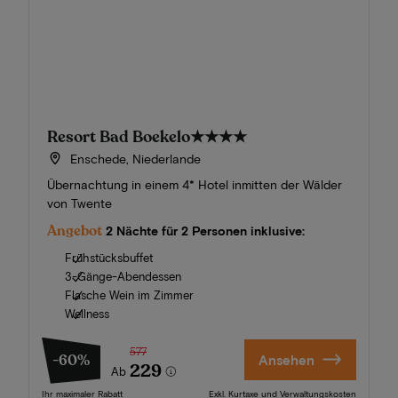
Resort Bad Boekelo
★★★★
Enschede, Niederlande
Übernachtung in einem 4* Hotel inmitten der Wälder
von Twente
Angebot
2 Nächte für 2 Personen inklusive:
Frühstücksbuffet
3-Gänge-Abendessen
Flasche Wein im Zimmer
Wellness
577
-60%
Ansehen
229
Ab
Ihr maximaler Rabatt
Exkl. Kurtaxe und Verwaltungskosten