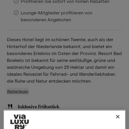
Profitieren Sie sofort von hohen Rabatten
Lounge-Mitglieder profitieren von
besonderen Angeboten
Dieses Hotel liegt im schönen Twente, auch als der
Hinterhof der Niederlande bekannt, und bietet ein
besonderes Erlebnis im Osten der Provinz. Resort Bad
Boekelo ist bekannt für seine weitläufige, grüne und
waldreiche Umgebung von 25 Hektar und damit ein
ideales Reiseziel für Fahrrad- und Wanderliebhaber,
die Ruhe und Natur entdecken möchten.
Weiterlesen
Inklusive Frühstück
Schwimmbad vorhanden
À-la-carte-Restaurant
Später Check-out