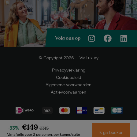
Volg ons op
© Copyright 2026 — ViaLuxury
Privacyverklaring
Cookiebeleid
Algemene voorwaarden
Actievoorwaarden
€149
-53%
€315
Ik ga boeken
Vanafprijs voor 2 personen, per kamer/suite