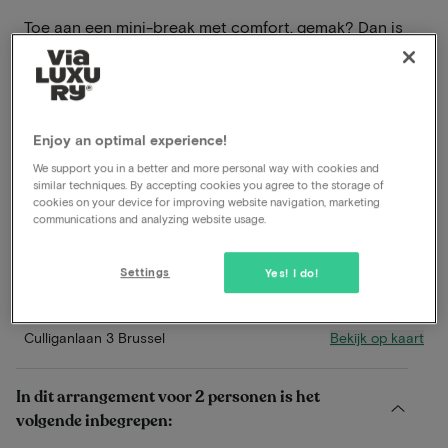
Toe aan een mini-break met comfort, gemak? Dan is
een verblijf bij Hilton Garden Inn Brussels Airport
precies wat je zoekt. Je checkt in bij een stijlvol en
modern hotel, geniet van een ruime kamer met heerlijk
bed, en begint je dag met een vers ontbijt in alle rust.
Enjoy an optimal experience!
Lees meer
We support you in a better and more personal way with cookies and
similar techniques. By accepting cookies you agree to the storage of
cookies on your device for improving website navigation, marketing
Inclusief ontbijt
communications and analyzing website usage.
Inclusief diner
Gratis parkeren
Settings
Yes! I do!
7 Min. rijafstand van Brussels Airport
Bekijk op kaart
Culliganlaan 3 Brussel
In dit arrangement voor 2 personen is het
volgende inbegrepen: