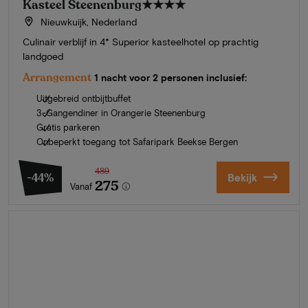
Kasteel Steenenburg
★★★★
Nieuwkuijk, Nederland
Culinair verblijf in 4* Superior kasteelhotel op prachtig
landgoed
Arrangement
1 nacht voor 2 personen inclusief:
Uitgebreid ontbijtbuffet
3-Gangendiner in Orangerie Steenenburg
Gratis parkeren
Onbeperkt toegang tot Safaripark Beekse Bergen
489
-44%
Bekijk
275
Vanaf
Zomer in Zeeland
Ontdek onze mooiste hotels