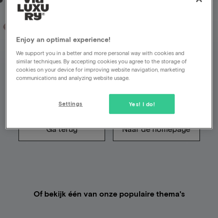
Enjoy an optimal experience!
Helaas is er iets fout
We support you in a better and more personal way with cookies and
similar techniques. By accepting cookies you agree to the storage of
gegaan
cookies on your device for improving website navigation, marketing
communications and analyzing website usage.
De pagina die je zocht bestaat niet (meer)
Settings
Yes! I do!
Ga terug
Naar de homepage
Of bekijk één van onze populaire thema's