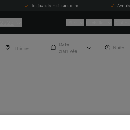
Toujours la meilleure offre
Annulat
 2222
Hôtels
Inspiration
Centre 
Date
Nuits
Thème
d'arrivée