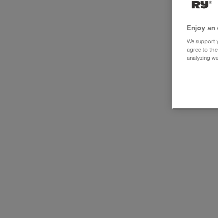
Mini
Enjoy an 
vaca
We support y
agree to the
analyzing we