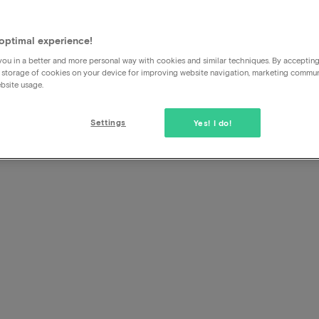
optimal experience!
nces
ou in a better and more personal way with cookies and similar techniques. By acceptin
 storage of cookies on your device for improving website navigation, marketing commu
bsite usage.
Settings
Yes! I do!