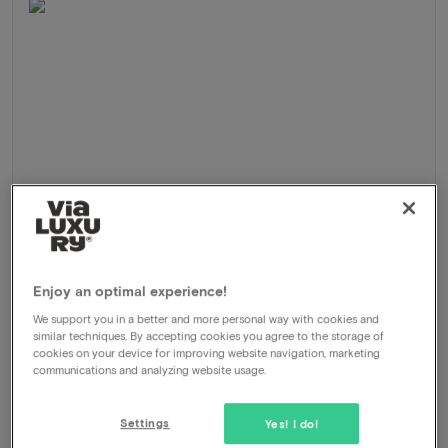
Enjoy an optimal experience!
Van der Valk Hotel Kasteel TerWorm
★★★★
We support you in a better and more personal way with cookies and
Heerlen, Pays-Bas
similar techniques. By accepting cookies you agree to the storage of
Séjour de 3 jours avec un tout nouveau bien-être dans un
cookies on your device for improving website navigation, marketing
château-hôtel exclusif dans le sud du Limbourg
communications and analyzing website usage.
Formule
2 nuits pour 2 personnes comprenant:
Settings
Yes! I do!
Petit-déjeuner buffet quotidien