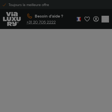
Toujours la meilleure offre
Besoin d'aide ?
+31 20 705 2222
Accueil
Week-end escapade
Week-end
escapade