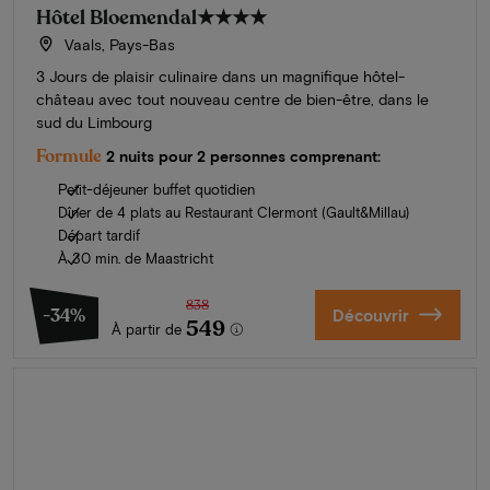
Hôtel Bloemendal
★★★★
Vaals, Pays-Bas
3 Jours de plaisir culinaire dans un magnifique hôtel-
château avec tout nouveau centre de bien-être, dans le
sud du Limbourg
Formule
2 nuits pour 2 personnes comprenant:
Petit-déjeuner buffet quotidien
Dîner de 4 plats au Restaurant Clermont (Gault&Millau)
Départ tardif
À 30 min. de Maastricht
838
-34%
Découvrir
549
À partir de
L'été en Zélande
Découvrez nos plus beaux hôtels