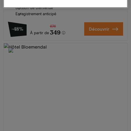
Utilisation de la piscine et du centre de bien-être
Boisson de bienvenue
Enregistrement anticipé
676
-48%
Découvrir
349
À partir de