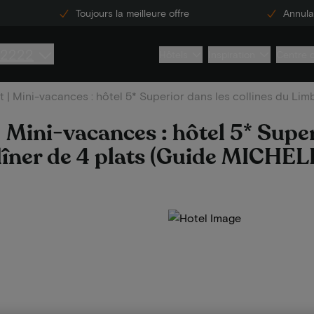
Toujours la meilleure offre
Annulat
 2222
Hôtels
Inspiration
Centre 
 | Mini-vacances : hôtel 5* Superior dans les collines du Limb
 Mini-vacances : hôtel 5* Super
 dîner de 4 plats (Guide MICHEL