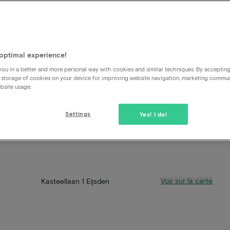
optimal experience!
ou in a better and more personal way with cookies and similar techniques. By acceptin
 storage of cookies on your device for improving website navigation, marketing commu
bsite usage.
Settings
Yes! I do!
Voir sur la carte
Kasteellaan 1 Eijsden