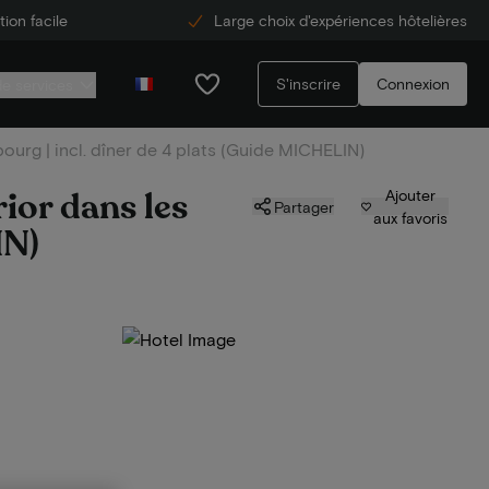
ion facile
Large choix d'expériences hôtelières
S'inscrire
Connexion
de services
ourg | incl. dîner de 4 plats (Guide MICHELIN)
ior dans les
Ajouter
Partager
aux favoris
IN)