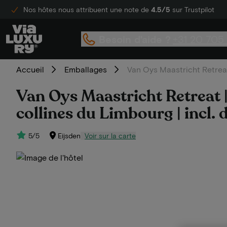
Nos hôtes nous attribuent une note de
4.5/5
sur Trustpilot
Besoin d'aide ?
+31 20 705
Accueil
Emballages
Van Oys Maastricht Retreat
Van Oys Maastricht Retreat |
collines du Limbourg | incl.
5/5
Eijsden
Voir sur la carte