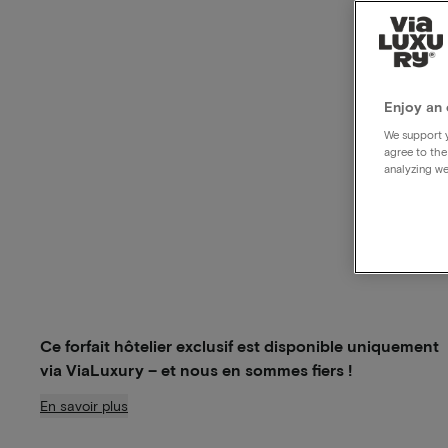
Enjoy an 
We support y
agree to the
analyzing we
Ce forfait hôtelier exclusif est disponible uniquement
via ViaLuxury – et nous en sommes fiers !
En savoir plus