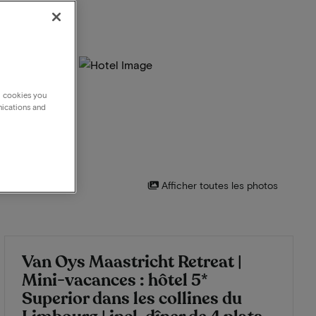
g cookies you
nications and
Afficher toutes les photos
Van Oys Maastricht Retreat |
Mini-vacances : hôtel 5*
Superior dans les collines du