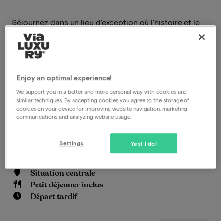
Séjournez dans un lieu d'exception où l'histoire et le
confort moderne se rencontrent. Martin's Patershof
est installé dans une ancienne église des Frères
Mineurs datant du XIIIe siècle et vous offre une
expérience hôtelière unique au cœur de Malines. Les
Enjoy an optimal experience!
magnifiques vitraux, les hautes voûtes, les colonnes
We support you in a better and more personal way with cookies and
majestueuses et les nombreux détails architecturaux
similar techniques. By accepting cookies you agree to the storage of
d'origine témoignent du riche passé du bâtiment,
cookies on your device for improving website navigation, marketing
tandis que vous profitez de tout le confort d'un
communications and analyzing website usage.
élégant hôtel quatre étoiles.
Settings
Yes! I do!
En savoir plus
Situation centrale
Petit déjeuner inclus
Départ tardif