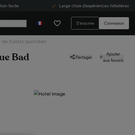
ion facile
Large choix d'expériences hôtelières
S'inscrire
Connexion
de services
r de 3 plats quotidien
que Bad
Ajouter
Partager
aux favoris