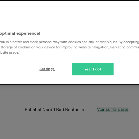
optimal experience!
ou in a better and more personal way with cookies and similar techniques. By acceptin
 storage of cookies on your device for improving website navigation, marketing commu
bsite usage.
Settings
Yes! I do!
Voir sur la carte
Bahnhof Nord 1 Bad Bentheim