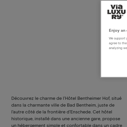
Enjoy an 
We support y
agree to the
analyzing we
Découvrez le charme de l'Hôtel Bentheimer Hof, situé
dans la charmante ville de Bad Bentheim, juste de
l'autre côté de la frontière d'Enschede. Cet hôtel
historique, installé dans une ancienne gare, propose
un hébergement simple et confortable dans un cadre