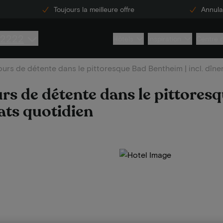
Toujours la meilleure offre
Annulat
 2222
Hôtels
Inspiration
Centre 
ours de détente dans le pittoresque Bad Bentheim | incl. dîne
rs de détente dans le pittores
lats quotidien