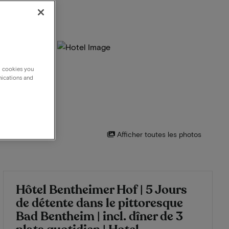
g cookies you
nications and
Afficher toutes les photos
Hôtel Bentheimer Hof | 5 Jours
de détente dans le pittoresque
Bad Bentheim | incl. dîner de 3