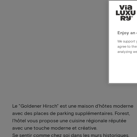
Enjoy an 
We support y
agree to the
analyzing we
Le "Goldener Hirsch" est une maison d'hôtes moderne
avec des places de parking supplémentaires.
Forest,
l'hôtel vous propose une cuisine régionale réputée
avec une touche moderne et créative.
Se sentir comme chez soi dans les murs historiques,