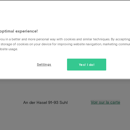
optimal experience!
ou in a better and more personal way with cookies and similar techniques. By acceptin
 storage of cookies on your device for improving website navigation, marketing commu
bsite usage.
Settings
Yes! I do!
Voir sur la carte
An der Hasel 91-93 Suhl