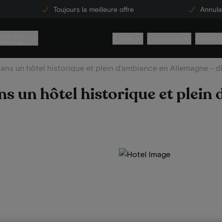
Toujours la meilleure offre
Annulat
 2222
Hôtels
Inspiration
Centre 
dans un hôtel historique et plein d'ambiance en Allemagne - dî
ns un hôtel historique et plein