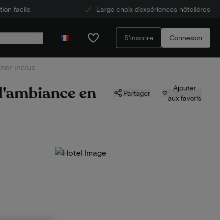
ion facile
Large choix d'expériences hôtelières
S'inscrire
Connexion
de services
ner inclus
 d'ambiance en
Ajouter
Partager
aux favoris