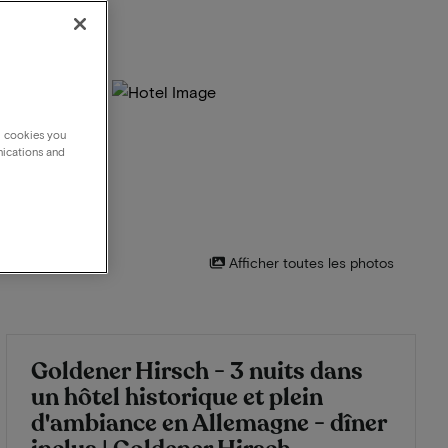
g cookies you
nications and
Afficher toutes les photos
Goldener Hirsch - 3 nuits dans
un hôtel historique et plein
d'ambiance en Allemagne - dîner