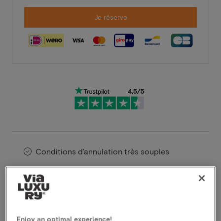
Je réserve
Conditions d'annulation très souples
Profitez instantanément de fortes remises
Les membres VIP bénéficient d'offres
spéciales
Enjoy an optimal experience!