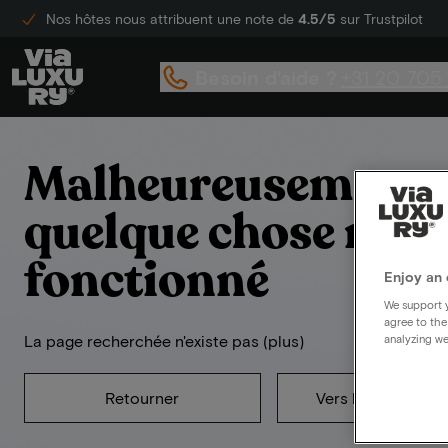
Nos hôtes nous attribuent une note de
4.5/5
sur Trustpilot
Besoin d'aide ?
+31 20 705
Malheureusement,
quelque chose n'a 
fonctionné
Enjoy an 
We support y
agree to the
La page recherchée n'existe pas (plus)
analyzing we
Retourner
Vers la page d'acc