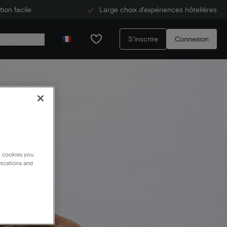
ion facile
Large choix d'expériences hôtelières
S'inscrire
Connexion
de services
g cookies you
nications and