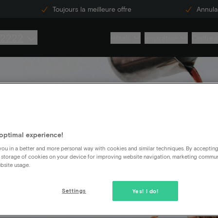
Toujours la meilleure offre
Annulat
 2222
Hôtels
Inspiration
Centre 
pas
optimal experience!
ou in a better and more personal way with cookies and similar techniques. By acceptin
 storage of cookies on your device for improving website navigation, marketing commu
bsite usage.
Settings
Yes! I do!
ueil