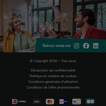
Suivez-nous sur
© Copyright 2026 — ViaLuxury
Déclaration de confidentialité
Politique en matière de cookies
Conditions générales d'utilisation
Conditions de l’offre promotionnelle