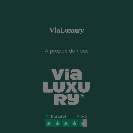
ViaLuxury
A propos de nous