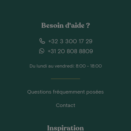
Besoin d'aide ?
+32 3 300 17 29
+31 20 808 8809
Du lundi au vendredi: 8:00 - 18:00
Questions fréquemment posées
Contact
Inspiration