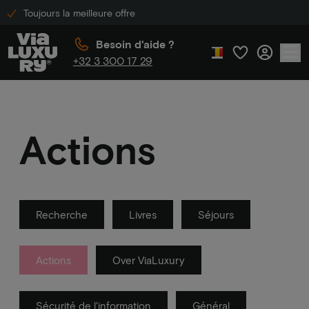
Toujours la meilleure offre
Besoin d'aide ?
+32 3 300 17 29
Actions
Recherche
Livres
Séjours
Actions
Over ViaLuxury
Sécurité de l'information
Général