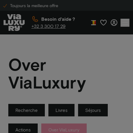
Toujours la meilleure offre
Besoin d'aide ?
+32 3 300 17 29
Over
ViaLuxury
Recherche
Livres
Séjours
Actions
Over ViaLuxury