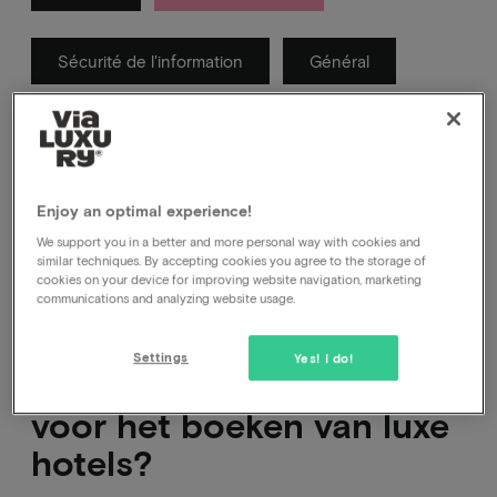
Sécurité de l'information
Général
In deze categorie vind je antwoorden op vragen
waarvan wij denken dat je die kan hebben over
Vialuxury.
Enjoy an optimal experience!
We support you in a better and more personal way with cookies and
similar techniques. By accepting cookies you agree to the storage of
cookies on your device for improving website navigation, marketing
communications and analyzing website usage.
Settings
Yes! I do!
Is Vialuxury betrouwbaar
voor het boeken van luxe
hotels?