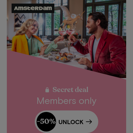
Amsterdam
Secret deal
Members only
-50%
UNLOCK