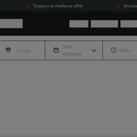
Toujours la meilleure offre
Annulat
17 29
Hôtels
Inspiration
Centre 
Date
Nuits
Thème
d'arrivée