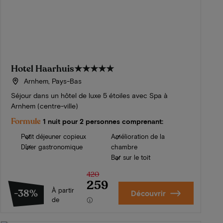
Hotel Haarhuis
★★★★★
Arnhem, Pays-Bas
Séjour dans un hôtel de luxe 5 étoiles avec Spa à
Arnhem (centre-ville)
Formule
1 nuit pour 2 personnes comprenant:
Petit déjeuner copieux
Amélioration de la
Dîner gastronomique
chambre
Bar sur le toit
420
259
À partir
-38%
Découvrir
de