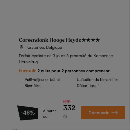
Corsendonk Hooge Heyde
★★★★
Kasterlee, Belgique
Forfait cycliste de 3 jours à proximité du Kempense
Heuvelrug
Formule
2 nuits pour 2 personnes comprenant:
Petit-déjeuner buffet
Utilisation de bicyclettes
Bien-être
Départ tardif
620
332
À partir
-46%
Découvrir
de