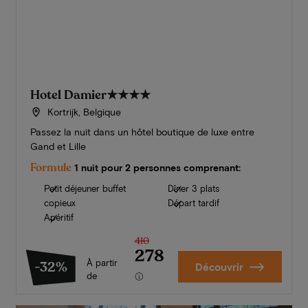
Hotel Damier
★★★★
Kortrijk, Belgique
Passez la nuit dans un hôtel boutique de luxe entre
Gand et Lille
Formule
1 nuit pour 2 personnes comprenant:
Petit déjeuner buffet
Dîner 3 plats
copieux
Départ tardif
Apéritif
410
278
À partir
-32%
Découvrir
de