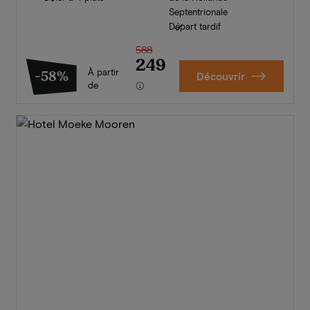
Septentrionale
Départ tardif
588
249
À partir
-58%
Découvrir
de