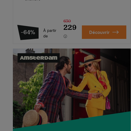
630
229
À partir
-64%
Découvrir
de
Amsterdam