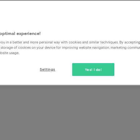
ats de 
ée
optimal experience!
ou in a better and more personal way with cookies and similar techniques. By acceptin
 storage of cookies on your device for improving website navigation, marketing commu
bsite usage.
Settings
Yes! I do!