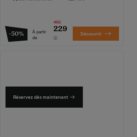
462
229
À partir
-50%
Découvrir
de
L'été en Zélande
Découvrez nos plus beaux hôtels
Réservez dès maintenant