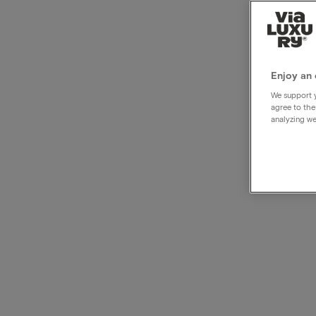
Contr
d'ann
Enjoy an 
We support y
agree to the
analyzing we