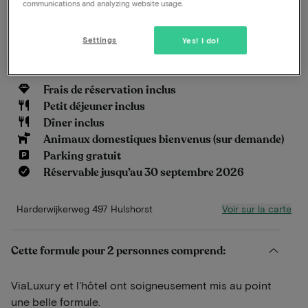
communications and analyzing website usage.
idéal pour un séjour relaxant dans l’une des plus
belles régions des Pays-Bas.
Settings
Yes! I do!
En savoir plus
Frais de réservation inclus
Petit déjeuner inclus
Dîner inclus
Animaux domestiques bienvenus (sur demande)
Parking gratuit
Réservable jusqu’au 30 septembre 2026
Voir sur la carte
Harderwijkerweg 497 Hulshorst
Cette formule pour 2 personnes comprend:
ViaLuxury et l'hôtel ont soigneusement mis au point
une belle formule.