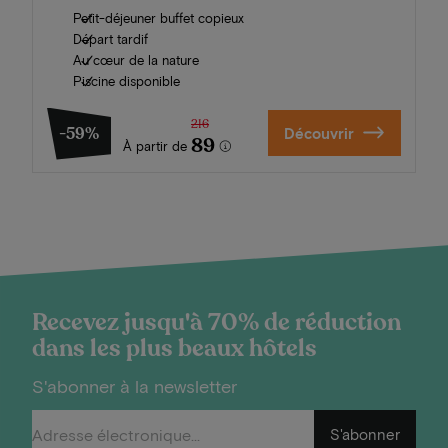
Petit-déjeuner buffet copieux
Départ tardif
Au cœur de la nature
Piscine disponible
216
-59%
Découvrir
89
À partir de
Recevez jusqu'à 70% de réduction
dans les plus beaux hôtels
S'abonner à la newsletter
S'abonner