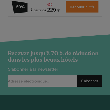
459
-50%
Découvrir
229
À partir de
Recevez jusqu'à 70% de réduction
dans les plus beaux hôtels
S'abonner à la newsletter
S'abonner