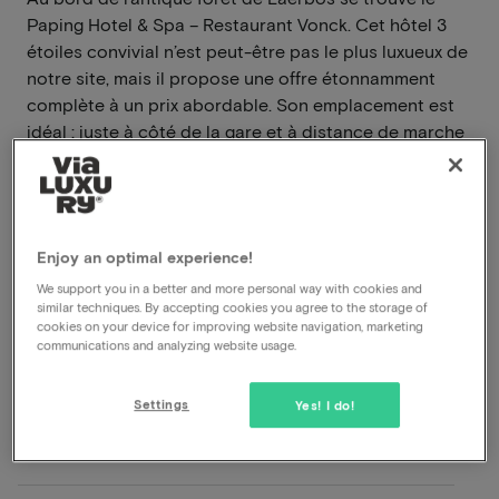
Paping Hotel & Spa – Restaurant Vonck. Cet hôtel 3
étoiles convivial n’est peut-être pas le plus luxueux de
notre site, mais il propose une offre étonnamment
complète à un prix abordable. Son emplacement est
idéal : juste à côté de la gare et à distance de marche
du centre animé d’Ommen.
En savoir plus
Frais de réservation inclus
Enjoy an optimal experience!
Petit déjeuner inclus
We support you in a better and more personal way with cookies and
similar techniques. By accepting cookies you agree to the storage of
Dîner inclus
cookies on your device for improving website navigation, marketing
Piscine à disposition
communications and analyzing website usage.
Parking gratuit
Réservable jusqu’au 30 septembre 2026
Settings
Yes! I do!
Voir sur la carte
Stationsweg 29 Ommen