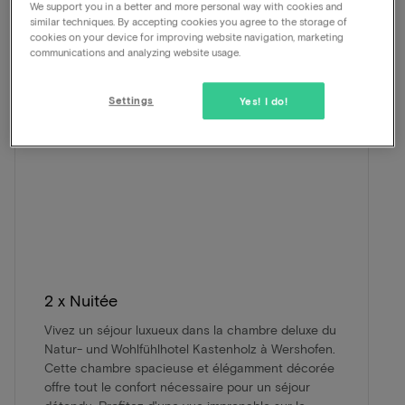
We support you in a better and more personal way with cookies and
similar techniques. By accepting cookies you agree to the storage of
cookies on your device for improving website navigation, marketing
communications and analyzing website usage.
Settings
Yes! I do!
2 x Nuitée
Vivez un séjour luxueux dans la chambre deluxe du
Natur- und Wohlfühlhotel Kastenholz à Wershofen.
Cette chambre spacieuse et élégamment décorée
offre tout le confort nécessaire pour un séjour