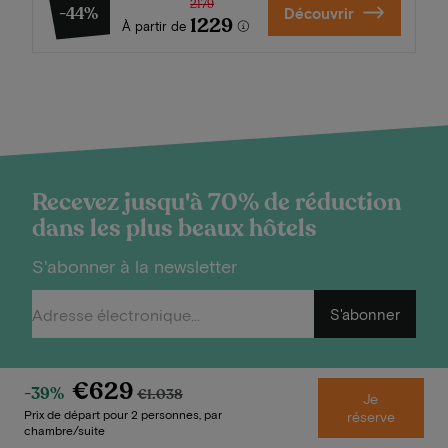
2179
-44%
Découvrir
1229
À partir de
Recevez jusqu'à 70% de réduction
dans les plus beaux hôtels
S'abonner à la newsletter
S'abonner
€629
-39%
€1.038
Je
Prix de départ pour 2 personnes, par
réserve
chambre/suite