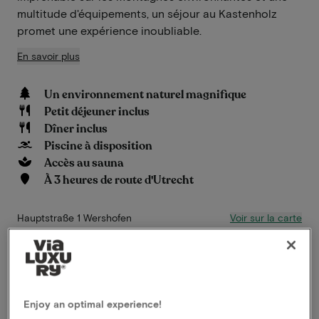
multitude d'équipements, un séjour au Kastenholz
promet une expérience inoubliable.
En savoir plus
Un environnement naturel magnifique
Petit déjeuner inclus
Dîner inclus
Piscine à disposition
Accès au sauna
À 3 heures de route d'Utrecht
Voir sur la carte
Hauptstraße 1 Wershofen
Cette formule pour 2 personnes comprend:
ViaLuxury et l'hôtel ont soigneusement mis au point
Enjoy an optimal experience!
une belle formule.