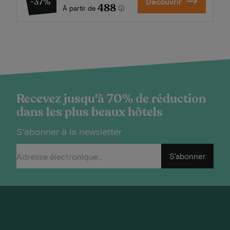
-37%
Découvrir
488
À partir de
Recevez jusqu'à 70% de réduction
dans les plus beaux hôtels
S'abonner à la newsletter
S'abonner