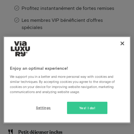
Profitez instantanément de fortes remises
Les membres VIP bénéficient d'offres
spéciales
Au cœur de la campagne de Twente, dans le charmant
village de De Lutte et entouré par la verdoyante
région du Dinkeldal, se trouve le Landhuishotel De
Enjoy an optimal experience!
Bloemenbeek. Ce boutique-hôtel plein de caractère
allie calme, hospitalité et raffinement dans un cadre
We support you in a better and more personal way with cookies and
similar techniques. By accepting cookies you agree to the storage of
élégant où nature et confort se rencontrent.
cookies on your device for improving website navigation, marketing
L’atmosphère chaleureuse de la maison de campagne
communications and analyzing website usage.
et son emplacement paisible en font un lieu idéal pour
se détendre pleinement.
Settings
Yes! I do!
En savoir plus
Petit déjeuner inclus