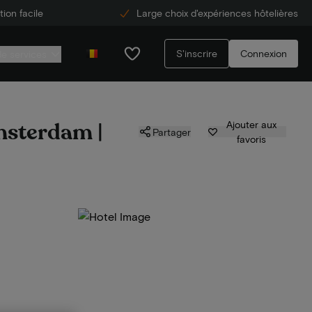
ion facile
Large choix d'expériences hôtelières
S'inscrire
Connexion
de services
msterdam |
Ajouter aux
Partager
favoris