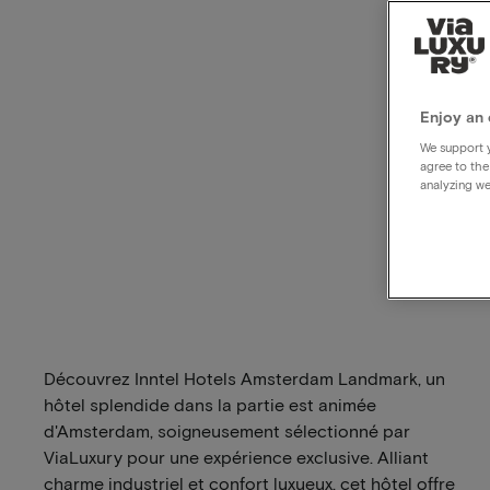
Enjoy an 
We support y
agree to the
analyzing we
Découvrez Inntel Hotels Amsterdam Landmark, un
hôtel splendide dans la partie est animée
d'Amsterdam, soigneusement sélectionné par
ViaLuxury pour une expérience exclusive. Alliant
charme industriel et confort luxueux, cet hôtel offre