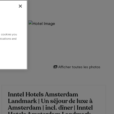
g cookies you
nications and
Afficher toutes les photos
Inntel Hotels Amsterdam
Landmark | Un séjour de luxe à
Amsterdam | incl. dîner | Inntel