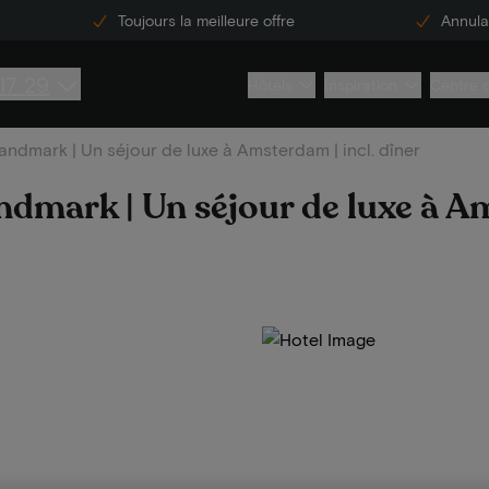
Toujours la meilleure offre
Annulat
17 29
Hôtels
Inspiration
Centre 
ndmark | Un séjour de luxe à Amsterdam | incl. dîner
dmark | Un séjour de luxe à A