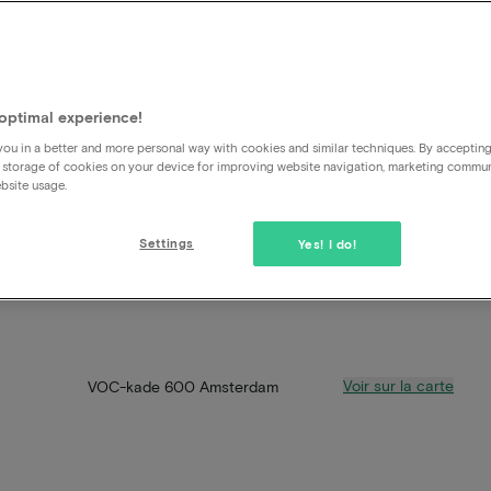
optimal experience!
ou in a better and more personal way with cookies and similar techniques. By acceptin
 storage of cookies on your device for improving website navigation, marketing commu
bsite usage.
Settings
Yes! I do!
Voir sur la carte
VOC-kade 600 Amsterdam