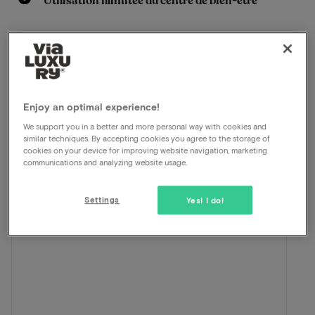
Utilisation illimitée du centre de bien-être
Voir sur la carte
VOC-kade 600 Amsterdam
Cette formule pour 2 personnes comprend:
Enjoy an optimal experience!
ViaLuxury et l'hôtel ont soigneusement mis au point
We support you in a better and more personal way with cookies and
une belle formule.
similar techniques. By accepting cookies you agree to the storage of
cookies on your device for improving website navigation, marketing
communications and analyzing website usage.
Settings
Yes! I do!