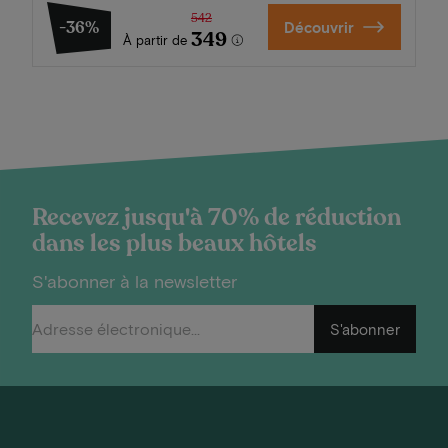
542
-36%
Découvrir
349
À partir de
Recevez jusqu'à 70% de réduction
dans les plus beaux hôtels
S'abonner à la newsletter
S'abonner