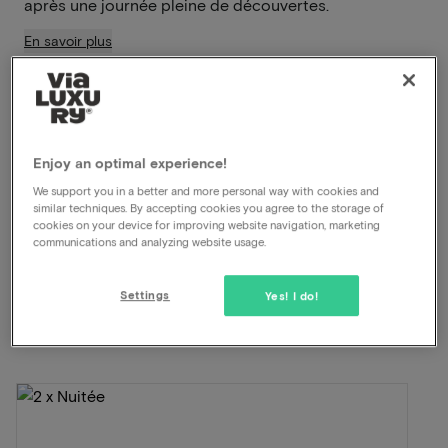
après une journée pleine de découvertes.
En savoir plus
Petit déjeuner inclus
Départ tardif
Dîner inclus
Enjoy an optimal experience!
We support you in a better and more personal way with cookies and
Voir sur la carte
Kilderseweg 19 Zeddam
similar techniques. By accepting cookies you agree to the storage of
cookies on your device for improving website navigation, marketing
communications and analyzing website usage.
Cette formule pour 2 personnes comprend:
Settings
Yes! I do!
ViaLuxury et l'hôtel ont soigneusement mis au point
une belle formule.